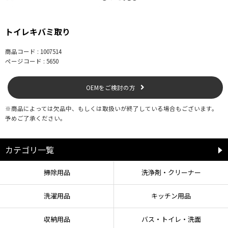
※標準容量では浄化槽の機能（微生物）への影響はありません。
トイレキバミ取り
【使用上の注意】
商品コード : 1007514
・他の洗浄剤、洗剤、薬剤とは絶対に混ぜないでください。
ページコード : 5650
・使用の際は、液が目に入ったり、皮膚に付いたりしないように注意してくだ
さい。
OEMをご検討の方
・使用の際は十分に換気をし、ゴム製の手袋、柄付きブラシをご使用くださ
い。
・容器の外側を強く持ってキャップを開けると、原液が飛び出す恐れがありま
※商品によっては欠品中、もしくは取扱いが終了している場合もございます。
すので注意してください。
予めご了承ください。
・漂白剤または次亜塩素酸ナトリウムを含むカビ取り剤等の塩素化合物を含有
する洗浄剤と併用しないでください。塩素ガスが出て危険です。
・他の容器に移して使用しないでください。
カテゴリ一覧
・陶器製以外の便器には使用しないでください。
・便座、ベンザカバーなどのpプラスチック用品には使用しないでください。万
掃除用品
洗浄剤・クリーナー
一かかった場合は、すぐに拭き取り充分に水洗いをしてください。
・床などにこぼれた場合はすぐに拭き取り水洗いをしてください。
・衣類に付着した場合は、水で十分に洗い流してください。
洗濯用品
キッチン用品
・用途以外には使用しないでください。
・幼児の手の届くところには置かないでください。
収納用品
バス・トイレ・洗面
・保管時にはしっかりとキャップを閉め、高温多湿な場所や直射日光を避けて