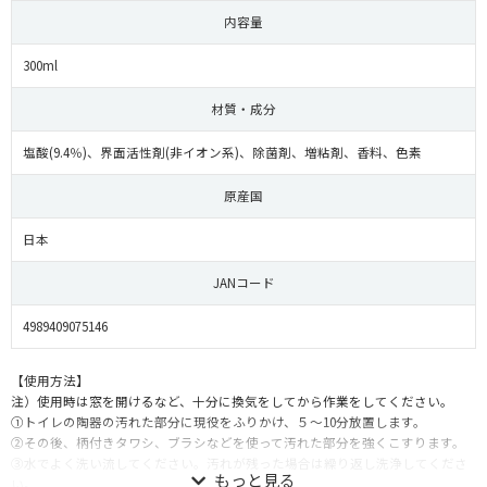
内容量
300ml
材質・成分
塩酸(9.4％)、界面活性剤(非イオン系)、除菌剤、増粘剤、香料、色素
原産国
日本
JANコード
4989409075146
【使用方法】
注）使用時は窓を開けるなど、十分に換気をしてから作業をしてください。
①トイレの陶器の汚れた部分に現役をふりかけ、５～10分放置します。
②その後、柄付きタワシ、ブラシなどを使って汚れた部分を強くこすります。
③水でよく洗い流してください。汚れが残った場合は繰り返し洗浄してくださ
い。