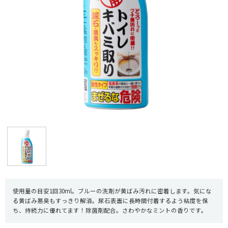
使用量の目安1回30ml。ブルーの洗剤が黄ばみ汚れに密着します。気にな
る黄ばみ悪臭もすっきり解消。尿石表面に長時間付着するよう粘度を保
ち、持続力に優れてます！除菌剤配合。さわやかなミントの香りです。