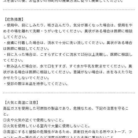
スを抜いた後、お住まいの市町村の廃棄方法に従って廃棄してください。
【応急措置】
・使用中、目にしみたり、咳き込んだり、気分が悪くなった場合は、使用をや
めその場を離れて洗眼・うがいをしてください。異状がある場合は医師に相談
してください。
・皮膚に付着した場合は、流水で十分に洗い流してください。異状がある場合
は医師に相談してください。
・目に入った場合は、こすらずにすぐに流水で15分以上洗眼し、医師に相談し
てください。
・飲み込んだ場合は、水で口をすすぎ、すぐ水か牛乳を飲ませてください。異
状がある場合は医師に相談してください。意識がない場合は、水を与えたり吐
かせたりしないでください。
・受診の際は本品を持参してください。
【火気と高温に注意】
高圧ガスを使用した可燃性の製品であり、危険なため、下記の注意を守るこ
と。
①炎や火気の近くで使用しないこと。
②火気を使用している室内で大量に使用しないこと。
③高温にすると破裂の危険性があるため、直射日光の当たる所やストーブ、フ
ァンヒーター等の近くなど温度が40度以上となる所に置かないこと。