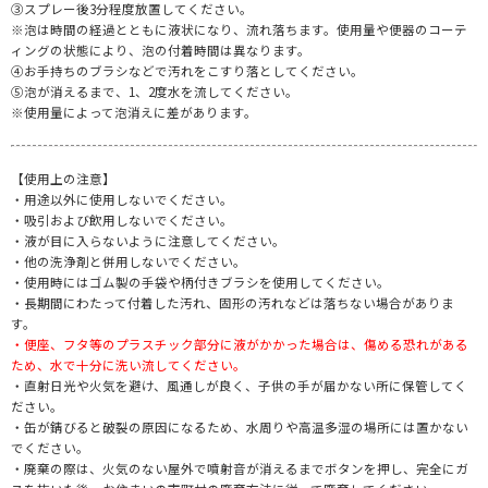
③スプレー後3分程度放置してください。
※泡は時間の経過とともに液状になり、流れ落ちます。使用量や便器のコーテ
ィングの状態により、泡の付着時間は異なります。
④お手持ちのブラシなどで汚れをこすり落としてください。
⑤泡が消えるまで、1、2度水を流してください。
※使用量によって泡消えに差があります。
【使用上の注意】
・用途以外に使用しないでください。
・吸引および飲用しないでください。
・液が目に入らないように注意してください。
・他の洗浄剤と併用しないでください。
・使用時にはゴム製の手袋や柄付きブラシを使用してください。
・長期間にわたって付着した汚れ、固形の汚れなどは落ちない場合がありま
す。
・便座、フタ等のプラスチック部分に液がかかった場合は、傷める恐れがある
ため、水で十分に洗い流してください。
・直射日光や火気を避け、風通しが良く、子供の手が届かない所に保管してく
ださい。
・缶が錆びると破裂の原因になるため、水周りや高温多湿の場所には置かない
でください。
・廃棄の際は、火気のない屋外で噴射音が消えるまでボタンを押し、完全にガ