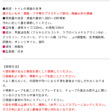
●用途：トイレの便器の洗浄
適さないもの：便座・フタ等のプラスチック部分、陶器以外の便器
●使用量の目安：便器の裏側へ1回5～10秒噴射
汚れに応じて量を調節してください。
■
正味量：通常タイプ/220mL、お徳用/330ml
■
成分：界面活性剤（アルキルグルコシド、ラウロイルメチルアラニンNa）、
グリセリン、アルコール、グリコール酸（2.7％）、ｐH調整剤、洗浄補助剤、
研磨材、オレンジオイル、香料
■
液性：弱酸性
■
生産国：日本
【使用方法】
※窓を開けるなど換気を良くして使用してください。
①容器をよく振り、噴射チューブを起こしてください。
※よく振らないと、内容物が均一にならず液を最後まで出しきれなくなりま
す。
※噴射チューブを起こさずにスプレーすると、チューブの差込み部の上に開い
ている小さな穴から中身が出ます。
②便器の裏側の汚れにスプレーしてください。
※缶を45度以上傾けたり、横倒し（水平）にしてスプレーしないでください。
ガスが先に出てしまい最後まで使い切れなくなります。