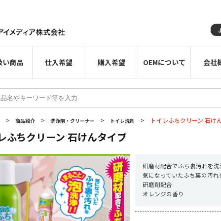
扱い商品
仕入希望
購入希望
OEMについて
会社
>
>
>
>
トイレふちクリーン 石け
E
商品紹介
洗浄剤・クリーナー
トイレ洗剤
レふちクリーン 石けんタイプ
研磨材配合でふち裏汚れを洗
気になっていたふち裏の汚れ
研磨剤配合
オレンジの香り