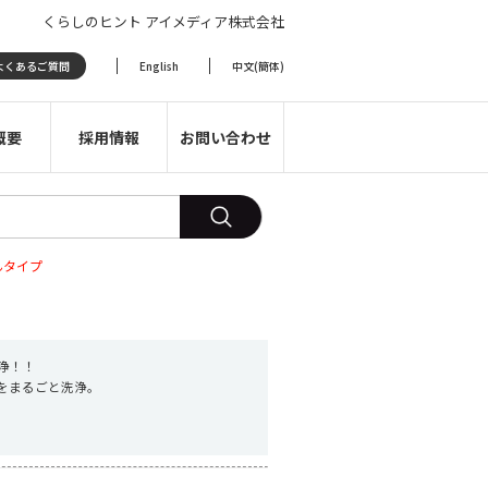
くらしのヒント アイメディア株式会社
よくあるご質問
English
中文(簡体)
概要
採用情報
お問い合わせ
んタイプ
浄！！
をまるごと洗浄。