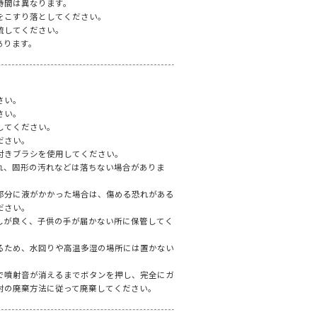
時間は異なります。
をこすり落としてください。
流してください。
あります。
さい。
さい。
してください。
ださい。
付きブラシを使用してください。
れ、固形の汚れなどは落ちない場合がありま
部分に液がかかった場合は、傷める恐れがある
ださい。
しが良く、子供の手が届かない所に保管してく
るため、水回りや高温多湿の場所には置かない
で噴射音が消えるまでボタンを押し、完全にガ
村の廃棄方法に従って廃棄してください。