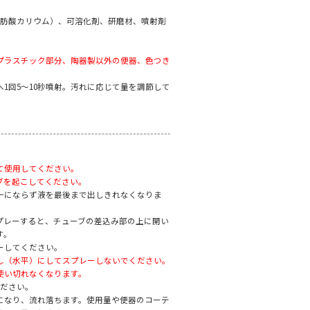
脂肪酸カリウム）、可溶化剤、研磨材、噴射剤
プラスチック部分、陶器製以外の便器、色つき
1回5〜10秒噴射。汚れに応じて量を調節して
て使用してください。
ブを起こしてください。
一にならず液を最後まで出しきれなくなりま
プレーすると、チューブの差込み部の上に開い
す。
ーしてください。
倒し（水平）にしてスプレーしないでください。
使い切れなくなります。
ください。
になり、流れ落ちます。使用量や便器のコーテ