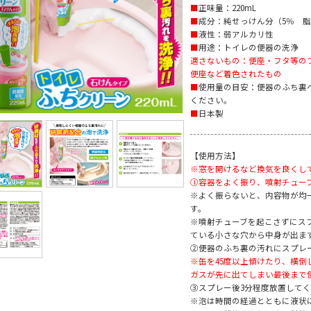
■
正味量：220mL
■
成分：純せっけん分（5％ 
■
液性：弱アルカリ性
■
用途：トイレの便器の洗浄
適さないもの：便座・フタ等の
便座など着色されたもの
■
使用量の目安：便器のふち裏へ
ください。
■
日本製
【使用方法】
※窓を開けるなど換気を良くし
①容器をよく振り、噴射チュー
※よく振らないと、内容物が均
す。
※噴射チューブを起こさずにス
ている小さな穴から中身が出ま
②便器のふち裏の汚れにスプレ
※缶を45度以上傾けたり、横
ガスが先に出てしまい最後まで
③スプレー後3分程度放置して
※泡は時間の経過とともに液状