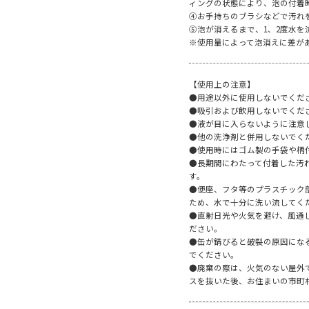
ィングの状態により、泡の付着
④お手持ちのブラシなどで汚れ
⑤泡が消えるまで、1、2度水を
※使用量によって泡消えに差が
【使用上の注意】
●用途以外に使用しないでくだ
●吸引および飲用しないでくだ
●液が目に入らないように注意
●他の洗浄剤と併用しないでく
●使用時にはゴム製の手袋や柄
●長期間にわたって付着した汚
す。
●便座、フタ等のプラスチック
ため、水で十分に洗い流してく
●直射日光や火気を避け、風通
ださい。
●缶が錆びると破裂の原因にな
でください。
●廃棄の際は、火気のない屋外
スを抜いた後、お住まいの市町