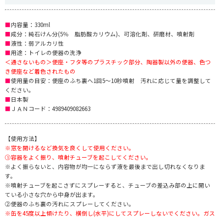
■
内容量：330ml
■
成分：純石けん分(5％ 脂肪酸カリウム)、可溶化剤、研磨材、噴射剤
■
液性：弱アルカリ性
■
用途：トイレの便器の洗浄
＜通さないもの＞便座・フタ等のプラスチック部分、陶器製以外の便器、色つ
き便座など着色されたもの
■
使用量の目安：便座のふち裏へ1回5～10秒噴射 汚れに応じて量を調整して
ください。
■
日本製
■
ＪＡＮコード：4989409082663
【使用方法】
※窓を開けるなど換気を良くして使用ください。
①容器をよく振り、噴射チューブを起こしてください。
※よく振らないと、内容物が均一にならず液を最後まで出し切れなくなりま
す。
※噴射チューブを起こさずにスプレーすると、チューブの差込み部の上に開い
ている小さな穴から中身が出ます。
②便器のふち裏の汚れにスプレーしてください。
※缶を45度以上傾けたり、横倒し(水平)にしてスプレーしないでください。ガス