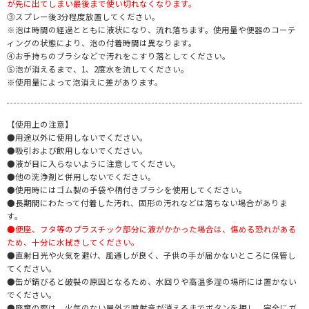
が先に出てしまい最後まで使い切れなくなります。
③スプレー後3分程度放置してください。
※泡は時間の経過とともに液状になり、流れ落ちます。使用量や便器のコーテ
ィングの状態により、泡の付着時間は異なります。
④お手持ちのブラシなどで汚れをこすり落としてください。
⑤泡が消えるまで、1、2度水を流してください。
※使用量によって泡消えに差があります。
【使用上の注意】
●用途以外に使用しないでください。
●吸引および飲用しないでください。
●液が目に入らないように注意してください。
●他の洗浄剤と併用しないでください。
●使用時にはゴム製の手袋や柄付きブラシを使用してください。
●長期間にわたって付着した汚れ、固形の汚れなどは落ちない場合がありま
す。
●便座、フタ等のプラスチック部分に液がかかった場合は、傷める恐れがある
ため、十分に水拭きしてください。
●直射日光や火気を避け、風通しが良く、子供の手が届かないところに保管し
てください。
●缶が錆びると破裂の原因となるため、水回りや高温多湿の場所には置かない
でください。
●廃棄の際は、火気のない屋外で噴射音が消えるまでボタンを押し、完全にガ