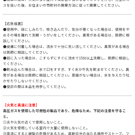
スを抜いた後、お住まいの市町村の廃棄方法に従って廃棄してください。
【応急措置】
●使用中、目にしみたり、咳き込んだり、気分が悪くなった場合は、使用をや
めその場を離れて洗眼・うがいをしてください。異常がある場合は、医師に相
談してください。
●皮膚に付着した場合は、流水で十分に洗い流してください。異常がある場合
は医師に相談してください。
●目に入った場合は、こすらずにすぐに流水で15分以上洗眼し、医師に相談し
てください。
●飲み込んだ場合は、水で口をすすぎ、すぐ水か牛乳を飲ませてください。異
常がある場合は医師に相談してください。意識がない場合は、水を与えたり吐
かせたりしないでください。
●受診の際は本品を持参してください。
【火気と高温に注意】
高圧ガスを使用した可燃性の製品であり、危険なため、下記の注意を守るこ
と。
①炎や火気の近くで使用しないこと。
②火気を使用している室内で大量に使用しないこと。
③高温にすると破裂の危険があるため、直射日光の当たる場所やストーブ、フ