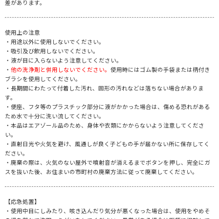
差があります。
使用上の注意
・用途以外に使用しないでください。
・吸引及び飲用しないでください。
・液が目に入らないよう注意してください。
・
他の洗浄剤と併用しないでください。
使用時にはゴム製の手袋または柄付き
ブラシを使用してください。
・長期間にわたって付着した汚れ、固形の汚れなどは落ちない場合がありま
す。
・便座、フタ等のプラスチック部分に液がかかった場合は、傷める恐れがある
ため水で十分に洗い流してください。
・本品はエアゾール品のため、身体や衣類にかからないよう注意してくださ
い。
・直射日光や火気を避け、風通しが良く子どもの手が届かない所に保存してく
ださい。
・廃棄の際は、火気のない屋外で噴射音が消えるまでボタンを押し、完全にガ
スを抜いた後、お住まいの市町村の廃棄方法に従って廃棄してください。
【応急処置】
・使用中目にしみたり、咳き込んだり気分が悪くなった場合は、使用をやめそ