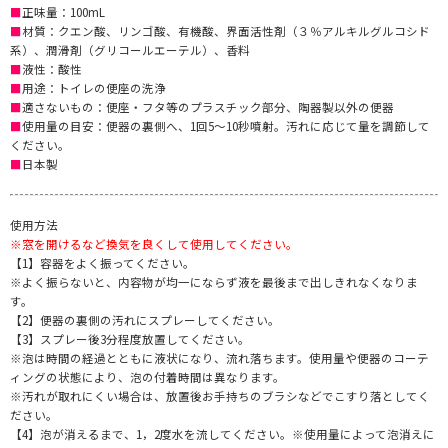
■
正味量：100mL
■
材質：クエン酸、リンゴ酸、有機酸、界面活性剤（３％アルキルグルコシド
系）、潤滑剤（グリコールエーテル）、香料
■
液性：酸性
■
用途：トイレの便座の洗浄
■
適さないもの：便座・フタ等のプラスチック部分、陶器製以外の便器
■
使用量の目安：便器の裏側へ、1回5～10秒噴射。汚れに応じて量を調節して
ください。
■
日本製
使用方法
※窓を開けるなど換気を良くして使用してください。
【1】容器をよく振ってください。
※よく振らないと、内容物が均一にならず液を最後まで出しきれなくなりま
す。
【2】便器の裏側の汚れにスプレーしてください。
【3】スプレー後3分程度放置してください。
※泡は時間の経過とともに液状になり、流れ落ちます。使用量や便器のコーテ
ィングの状態により、泡の付着時間は異なります。
※汚れが取れにくい場合は、放置後お手持ちのブラシなどでこすり落としてく
ださい。
【4】泡が消えるまで、1，2度水を流してください。※使用量によって泡消えに