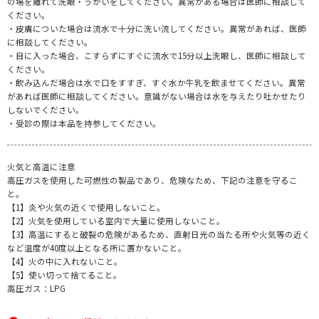
の場を離れて洗眼・うがいをしてください。異常がある場合は医師に相談して
ください。
・皮膚についた場合は流水で十分に洗い流してください。異常があれば、医師
に相談してください。
・目に入った場合、こすらずにすぐに流水で15分以上洗眼し、医師に相談して
ください。
・飲み込んだ場合は水で口をすすぎ、すぐ水か牛乳を飲ませてください。異常
があれば医師に相談してください。意識がない場合は水を与えたり吐かせたり
しないでください。
・受診の際は本品を持参してください。
火気と高温に注意
高圧ガスを使用した可燃性の製品であり、危険なため、下記の注意を守るこ
と。
【1】炎や火気の近くで使用しないこと。
【2】火気を使用している室内で大量に使用しないこと。
【3】高温にすると破裂の危険があるため、直射日光の当たる所や火気等の近く
など温度が40度以上となる所に置かないこと。
【4】火の中に入れないこと。
【5】使い切って捨てること。
高圧ガス：LPG