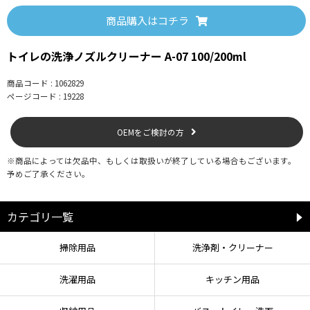
る小さな穴から中身が出ます。
商品購入はコチラ
②洗浄する部分に1～2秒程度スプレーしてください。
●ノズル収納部分とノズルの隙間に噴射チューブが入る場合：
A.チューブを隙間
に挿入し、スプレー後、ノズルを出しノズルにスプレーしてください。
トイレの洗浄ノズルクリーナー A-07 100/200ml
●収納部分とノズルの隙間に噴射チューブが入らない場合：
ノズルを出しノズ
ルにスプレーしてください。
商品コード : 1062829
[ノズルにスプレーするには]
ページコード : 19228
B.ノズル掃除スイッチがある場合：スイッチを押してノズルを出し、スプレー
してください。
C.温水洗浄便座の取扱説明書に「ノズルを引き出して掃除する」旨の記載があ
OEMをご検討の方
る場合：ノズルをゆっくり引き出してスプレーしてください。
※故障の原因になるため、ノズルを無理に引っぱらないでください。
※商品によっては欠品中、もしくは取扱いが終了している場合もございます。
D.ノズル掃除スイッチがない場合：止水栓で水を止めてから、温水洗浄機能を
予めご了承ください。
作動させノズルを出し、スプレーしてください。
※水を止めずにノズルを出すと、水が飛び出すので注意してください。
※止水栓で水を止める場合は、お手持ちの取扱説明書に従って行ってくださ
カテゴリ一覧
い。
③スプレー後、泡が消え液状になって流れ落ちます。5分程度放置してくださ
掃除用品
洗浄剤・クリーナー
い。
※汚れが取りにくい場合、お手持ちのブラシなどでこすり落とし、トイレット
ペーパーなどで拭き取ってください。
洗濯用品
キッチン用品
※ノズルは使用前と使用後に自動洗浄を行うため、洗浄液が残ることはありま
せんが、気になる場合はスプレーして放置後、トイレットペーパーなどで拭き