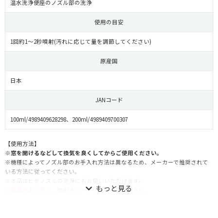
温水洗浄便座のノズル部の洗浄
使用の目安
1回約1〜2秒噴射(汚れに応じて量を調節してください)
原産国
日本
JANコード
100ml/4989409628298、200ml/4989409700307
【使用方法】
※窓を開けるなどして換気を良くしてからご使用ください。
※機種によってノズル部のお手入れ方法は異なるため、メーカーで推奨されて
いる方法に従ってください。
※本品はビデノズルの洗浄にもお使いいただけます。
①
容器をよく振り
、噴射チューブを起こしてください。
※よく振らないと、内容液が均一にならず液を最後まで出しきれなくなりま
す。
※噴射チューブを起こさずにスプレーすると、チューブ根元の上部に開いてい