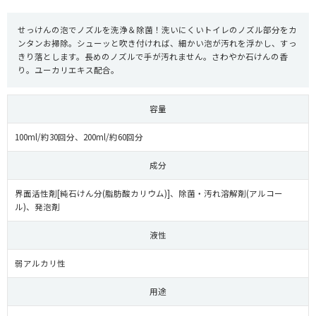
せっけんの泡でノズルを洗浄＆除菌！洗いにくいトイレのノズル部分をカ
ンタンお掃除。シューッと吹き付ければ、細かい泡が汚れを浮かし、すっ
きり落とします。長めのノズルで手が汚れません。さわやか石けんの香
り。ユーカリエキス配合。
容量
100ml/約30回分、200ml/約60回分
成分
界面活性剤[純石けん分(脂肪酸カリウム)]、除菌・汚れ溶解剤(アルコー
ル)、発泡剤
液性
弱アルカリ性
用途