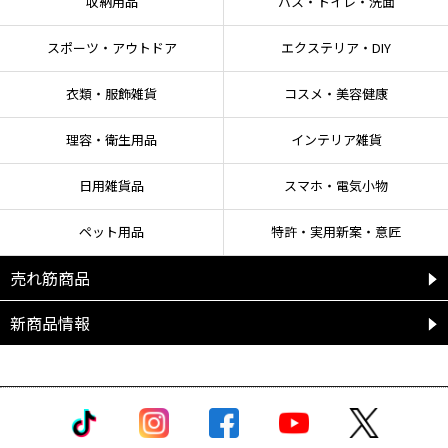
収納用品
バス・トイレ・洗面
取ってください。
スポーツ・アウトドア
エクステリア・DIY
【使用上の注意】
衣類・服飾雑貨
コスメ・美容健康
火気と高温に注意
高圧ガスを使用した可燃性の製品であり、危険なため、下記の注意を守るこ
理容・衛生用品
インテリア雑貨
と。
1.炎や火気の近くで使用しないこと。
2.火気を使用している室内で大量に使用しないこと。
日用雑貨品
スマホ・電気小物
3.高温にすると破裂の危険があるため、直射日光の当たる所やストーブ、ファン
ヒーターの近くなど温度が40℃以上となる所に置かないこと。
ペット用品
特許・実用新案・意匠
4.火の中に入れないこと。
5.使い切って捨てること。
売れ筋商品
高圧ガス:
LPG
●用途以外の使用はしない。
●吸入及び飲用しない。
新商品情報
●液が目に入らないよう注意する。
●便器のフタ、便座などに本剤がかかった場合、充分に水拭きをする。
●電気部分など、水がかかってはいけない所にスプレーしない。
●直射日光(車内)や火気を避け、子供の手が届かない涼しい所に保管する。
●缶の錆びを防ぐため、水回りや湿気の多い場所には置かない。
●皮膚についた場合はすぐに水で洗い流す。