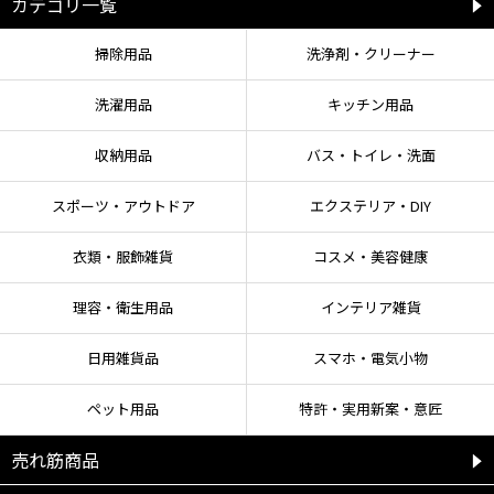
カテゴリ一覧
●液漏れ防止のため、ご使用後はキャップをしっかり閉めてください。キャッ
プを上にして、立てた状態で保管してください。
掃除用品
洗浄剤・クリーナー
洗濯用品
キッチン用品
収納用品
バス・トイレ・洗面
スポーツ・アウトドア
エクステリア・DIY
衣類・服飾雑貨
コスメ・美容健康
理容・衛生用品
インテリア雑貨
日用雑貨品
スマホ・電気小物
ペット用品
特許・実用新案・意匠
売れ筋商品