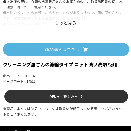
●お洗濯の際は、衣類の洗濯表示をよくお確かめの上、取扱説明書の使い方、
ご注意に従って、ご使用ください。
●水洗い×マークの衣類は、洗えないものがありますので、箱に同封されてい
ます「取扱説明書」をよく確認の上、ご使用ください。
●洗濯表示がない衣類の洗濯はしないでください。
●素材が分からない衣類の洗濯はしないでください。
●用途以外の目的では使用しないでください。
●変色や色落ちの恐れがある場合は目立たない部分で確認してからご使用くだ
さい。
商品購入はコチラ
●皮膚についた場合は水で洗い流してください。
●目に入った場合は直ちに十分な水で洗い流してください。飲み込んだ場合は
無理に吐かさず、口をすすいでください。いずれの場合も、異常がある場合は
クリーニング屋さんの濃縮タイプ ニット洗い洗剤 徳用
医師の診察を受けてください。その際本品を持参してください。
●荒れ性の方、長時間使用の場合は炊事用手袋を使用してください。
商品コード : 1008737
●洗濯機のフタ等に付着した場合は水ぶきしてください。
ページコード : 14515
●保管状況等により分離する場合がありますが、よく振って頂けば使用上問題
はありません。
OEMをご検討の方
※商品によっては欠品中、もしくは取扱いが終了している場合もございます。
【保管上の注意】
予めご了承ください。
●高温多湿の場所、直射日光に当たる場所を避け、冷暗所に保管してくださ
い。
●幼児の手の届くところに置かないでください。