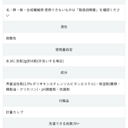
毛・麻・綿・合成繊維用 使用できないものは「取扱説明書」を確認くださ
い
液性
弱酸性
使用量目安
水1ℓに洗剤2g(約4滴)(手洗いする場合)
成分
界面活性剤(2.5% ポリオキシエチレンソルビタンエステル)・保湿剤(糖類・
精製油・グリセリン)・pH調整剤・抗菌剤
付属品
計量カップ
洗濯できる枚数/th>