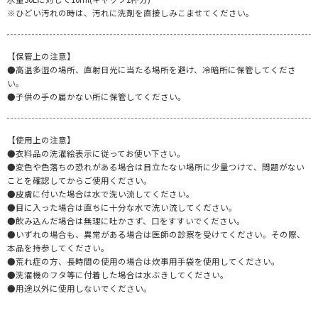
※ひどい汚れの時は、汚れに洗剤を直接しみこませてください。
【保管上の注意】
●高温多湿の場所、直射日光に当たる場所を避け、冷暗所に保管してくださ
い。
●子供の手の届かない所に保管してください。
【使用上の注意】
●衣料品の洗濯絵表示に従ってお使い下さい。
●変色や色落ちの恐れがある場合は目立たない場所に少量つけて、問題がない
ことを確認してからご使用ください。
●皮膚に付いた場合は水で洗い流してください。
●目に入った場合は直ちに十分な水で洗い流してください。
●飲み込んだ場合は無理に吐かさず、口をすすいでください。
●いずれの場合も、異常がある場合は医師の診察を受けてください。その際、
本品を持参してください。
●荒れ症の方、長時間の使用の場合は炊事用手袋を使用してください。
●洗濯機のフタ等に付着した場合は水ぶきしてください。
●用途以外に使用しないでください。