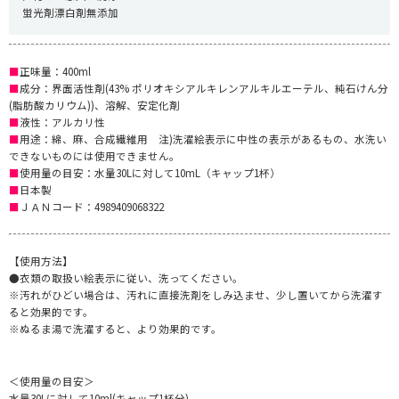
蛍光剤漂白剤無添加
■
正味量：400ml
■
成分：界面活性剤(43% ポリオキシアルキレンアルキルエーテル、純石けん分
(脂肪酸カリウム))、溶解、安定化剤
■
液性：アルカリ性
■
用途：綿、麻、合成繊維用 注)洗濯絵表示に中性の表示があるもの、水洗い
できないものには使用できません。
■
使用量の目安：水量30Lに対して10mL（キャップ1杯）
■
日本製
■
ＪＡＮコード：4989409068322
【使用方法】
●衣類の取扱い絵表示に従い、洗ってください。
※汚れがひどい場合は、汚れに直接洗剤をしみ込ませ、少し置いてから洗濯す
ると効果的です。
※ぬるま湯で洗濯すると、より効果的です。
＜使用量の目安＞
水量30Lに対して10ml(キャップ1杯分)