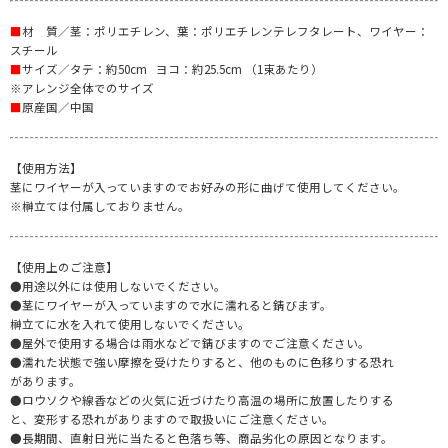
■
材 質／茎：ポリエチレン、葉：ポリエチレンテレフタレート、ワイヤー：
スチール
■
サイズ／タテ：約50cm ヨコ：約25.5cm （1束あたり）
※アレンジ全体でのサイズ
■
原産国／中国
【使用方法】
茎にワイヤーが入っていますのでお好みの形に曲げて使用してください。
※榊立ては付属しておりません。
【使用上のご注意】
●用途以外には使用しないでください。
●茎にワイヤーが入っていますので水に濡れると錆びます。
榊立てに水を入れて使用しないでください。
●屋外で使用する場合は雨水などで錆びますのでご注意ください。
●濡れた状態で強い摩擦を受けたりすると、他のものに色移りする恐れ
があります。
●ロウソクや線香などの火気に近づけたり高温の場所に放置したりする
と、変形する恐れがありますので取扱いにご注意ください。
●長期間、直射日光に当たると色落ち等、商品劣化の原因となります。