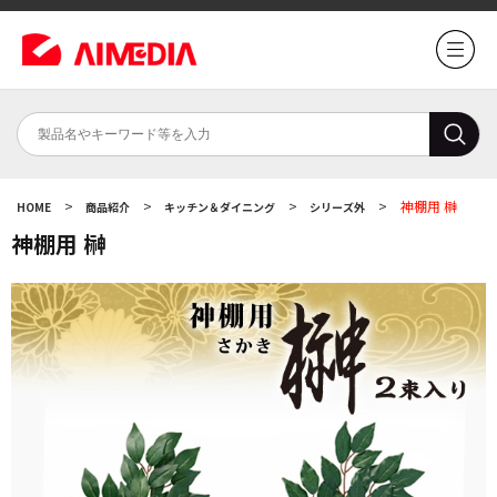
>
>
>
>
神棚用 榊
HOME
商品紹介
キッチン＆ダイニング
シリーズ外
神棚用 榊