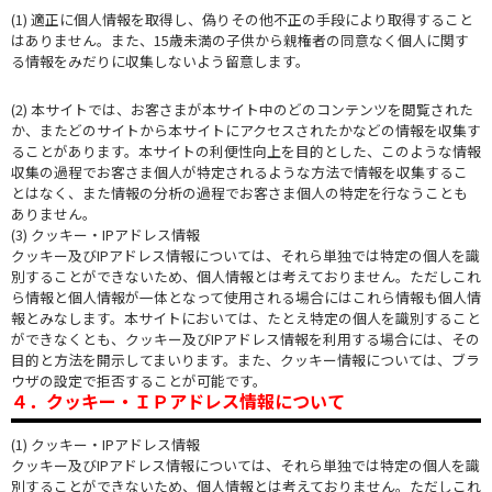
(1) 適正に個人情報を取得し、偽りその他不正の手段により取得すること
はありません。また、15歳未満の子供から親権者の同意なく個人に関す
る情報をみだりに収集しないよう留意します。
(2) 本サイトでは、お客さまが本サイト中のどのコンテンツを閲覧された
か、またどのサイトから本サイトにアクセスされたかなどの情報を収集す
ることがあります。本サイトの利便性向上を目的とした、このような情報
収集の過程でお客さま個人が特定されるような方法で情報を収集するこ
とはなく、また情報の分析の過程でお客さま個人の特定を行なうことも
ありません。
(3) クッキー・IPアドレス情報
クッキー及びIPアドレス情報については、それら単独では特定の個人を識
別することができないため、個人情報とは考えておりません。ただしこれ
ら情報と個人情報が一体となって使用される場合にはこれら情報も個人情
報とみなします。本サイトにおいては、たとえ特定の個人を識別すること
ができなくとも、クッキー及びIPアドレス情報を利用する場合には、その
目的と方法を開示してまいります。また、クッキー情報については、ブラ
ウザの設定で拒否することが可能です。
４．クッキー・ＩＰアドレス情報について
(1) クッキー・IPアドレス情報
クッキー及びIPアドレス情報については、それら単独では特定の個人を識
別することができないため、個人情報とは考えておりません。ただしこれ