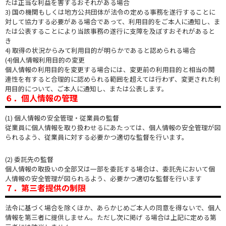
たは正当な利益を害するおそれがある場合
3) 国の機関もしくは地方公共団体が法令の定める事務を遂行することに
対して協力する必要がある場合であって、利用目的をご本人に通知し、ま
たは公表することにより当該事務の遂行に支障を及ぼすおそれがあると
き
4) 取得の状況からみて利用目的が明らかであると認められる場合
(4)個人情報利用目的の変更
個人情報の利用目的を変更する場合には、変更前の利用目的と相当の関
連性を有すると合理的に認められる範囲を超えては行わず、変更された利
用目的について、ご本人に通知し、または公表します。
６．個人情報の管理
(1) 個人情報の安全管理・従業員の監督
従業員に個人情報を取り扱わせるにあたっては、個人情報の安全管理が図
られるよう、従業員に対する必要かつ適切な監督を行います。
(2) 委託先の監督
個人情報の取扱いの全部又は一部を委託する場合は、委託先において個
人情報の安全管理が図られるよう、必要かつ適切な監督を行います
７．第三者提供の制限
法令に基づく場合を除くほか、あらかじめご本人の同意を得ないで、個人
情報を第三者に提供しません。ただし次に掲げ る場合は上記に定める第