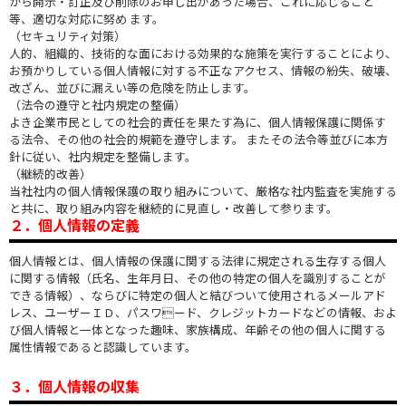
から開示・訂正及び削除のお申し出があった場合、これに応じること
等、適切な対応に努め ます。
（セキュリティ対策）
人的、組織的、技術的な面における効果的な施策を実行することにより、
お預かりしている個人情報に対する不正なアクセス、情報の紛失、破壊、
改ざん、並びに漏えい等の危険を防止します。
（法令の遵守と社内規定の整備）
よき企業市民としての社会的責任を果たす為に、個人情報保護に関係す
る法令、その他の社会的規範を遵守します。 またその法令等並びに本方
針に従い、社内規定を整備します。
（継続的改善）
当社社内の個人情報保護の取り組みについて、厳格な社内監査を実施する
と共に、取り組み内容を継続的に見直し・改善して参ります。
２．個人情報の定義
個人情報とは、個人情報の保護に関する法律に規定される生存する個人
に関する情報（氏名、生年月日、その他の特定の個人を識別することが
できる情報）、ならびに特定の個人と結びついて使用されるメールアド
レス、ユーザーＩＤ、パスワード、クレジットカードなどの情報、およ
び個人情報と一体となった趣味、家族構成、年齢その他の個人に関する
属性情報であると認識しています。
３．個人情報の収集