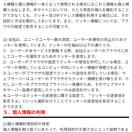
ら情報と個人情報が一体となって使用される場合にはこれら情報も個人情
報とみなします。本サイトにおいては、たとえ特定の個人を識別すること
ができなくとも、クッキー及びIPアドレス情報を利用する場合には、その
目的と方法を開示してまいります。また、クッキー情報については、ブラ
ウザの設定で拒否することが可能です。
(2) 当社は、ユニークユーザー数の測定、ユーザー利便性の向上のためク
ッキーを使用しています。クッキーの仕組みは以下の通りです。
1） ユーザーが本サービスを閲覧する際、当社はユーザーのブラウザに対
してユーザーを識別するためのクッキーを送信します。
2） ユーザーがブラウザの設定でクッキーの受信を許可している場合、ユ
ーザーが使用しているコンピュータ内にクッキー情報が保管されます。
3) ユーザーがブラウザの設定でクッキーの送信を許可している場合、ウ
ェブサーバーはユーザーのブラウザからクッキー情報を受け取ります。た
だしユーザーのブラウザはプライバシー保護のため、そのウェブサイト
のサーバー自身が送信したクッキーのみ送信を行います。
4) ユーザーはクッキーの送受信に関する設定で、「クッキーの送受信を
拒否する」といった選択を行うことでクッキーの送受信を拒否すること
ができます。
５．個人情報の利用
(1)個人情報利用目的の特定
個人情報を取り扱うにあたって、利用目的がお客さまにとって自明である