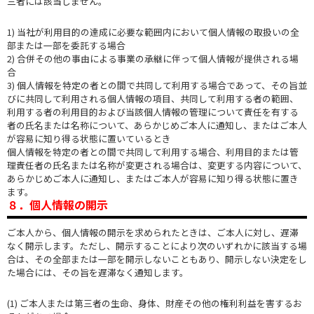
三者には該当しません。
1) 当社が利用目的の達成に必要な範囲内において個人情報の取扱いの全
部または一部を委託する場合
2) 合併その他の事由による事業の承継に伴って個人情報が提供される場
合
3) 個人情報を特定の者との間で共同して利用する場合であって、その旨並
びに共同して利用される個人情報の項目、共同して利用する者の範囲、
利用する者の利用目的および当該個人情報の管理について責任を有する
者の氏名または名称について、あらかじめご本人に通知し、またはご本人
が容易に知り得る状態に置いているとき
個人情報を特定の者との間で共同して利用する場合、利用目的または管
理責任者の氏名または名称が変更される場合は、変更する内容について、
あらかじめご本人に通知し、またはご本人が容易に知り得る状態に置き
ます。
８．個人情報の開示
ご本人から、個人情報の開示を求められたときは、ご本人に対し、遅滞
なく開示します。ただし、開示することにより次のいずれかに該当する場
合は、その全部または一部を開示しないこともあり、開示しない決定をし
た場合には、その旨を遅滞なく通知します。
(1) ご本人または第三者の生命、身体、財産その他の権利利益を害するお