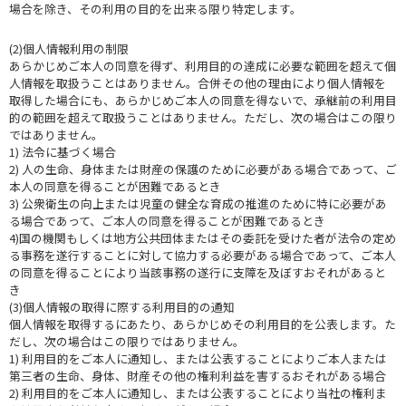
場合を除き、その利用の目的を出来る限り特定します。
(2)個人情報利用の制限
あらかじめご本人の同意を得ず、利用目的の達成に必要な範囲を超えて個
人情報を取扱うことはありません。合併その他の理由により個人情報を
取得した場合にも、あらかじめご本人の同意を得ないで、承継前の利用目
的の範囲を超えて取扱うことはありません。ただし、次の場合はこの限り
ではありません。
1) 法令に基づく場合
2) 人の生命、身体または財産の保護のために必要がある場合であって、ご
本人の同意を得ることが困難であるとき
3) 公衆衛生の向上または児童の健全な育成の推進のために特に必要があ
る場合であって、ご本人の同意を得ることが困難であるとき
4)国の機関もしくは地方公共団体またはその委託を受けた者が法令の定め
る事務を遂行することに対して協力する必要がある場合であって、ご本人
の同意を得ることにより当該事務の遂行に支障を及ぼすおそれがあると
き
(3)個人情報の取得に際する利用目的の通知
個人情報を取得するにあたり、あらかじめその利用目的を公表します。た
だし、次の場合はこの限りではありません。
1) 利用目的をご本人に通知し、または公表することによりご本人または
第三者の生命、身体、財産その他の権利利益を害するおそれがある場合
2) 利用目的をご本人に通知し、または公表することにより当社の権利ま