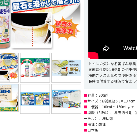
トイレの気になる黄ばみ悪臭
界面活性剤と増粘剤の相乗作
横向きノズルなので便器のふ
長時間付着する粘液で留まっ
■
容量：300ml
■
サイズ：(約)直径5.3×19.7cm
■
一便器に100mL～150mLまで
■
塩酸（9.5％）、界面活性剤
ーテル）、増粘剤
■
液性：酸性
■
日本製